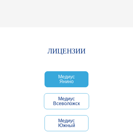
Л
И
Ц
Е
Н
З
И
И
Медиус
Янино
Медиус
Всеволожск
Медиус
Южный