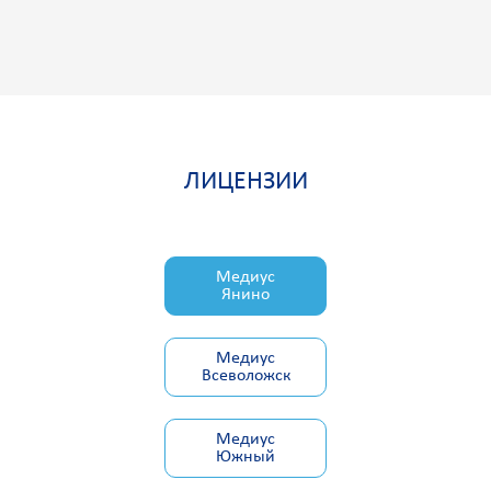
Л
И
Ц
Е
Н
З
И
И
Медиус
Янино
Медиус
Всеволожск
Медиус
Южный